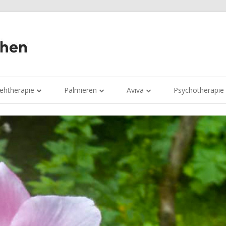
Wieder gut sehen
ehtherapie
Palmieren
Aviva
Psychotherapie
Beeinträchtigungen des Sehens
Was kann man beim Palmieren
Aviva Infoabend
tun?
Infoabende
Aviva Übungsstunden
Termine fürs Palmieren
Einzelsitzungen
Aviva Kurs
Gruppensitzungen
Tagesseminare