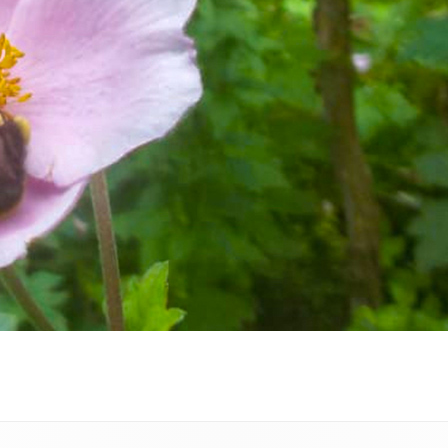
Wochenendkurse
Vertiefungsabende
Seh – Spaziergänge
Reha für die Augen und das
Gehirn
Telefonische Beratung
Ernährungsberatung
Vorträge