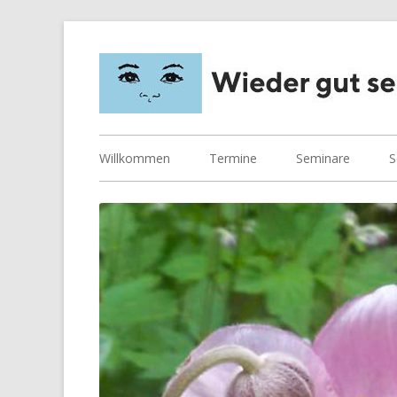
Springe
zum
Inhalt
Primäres
Willkommen
Termine
Seminare
S
Menü