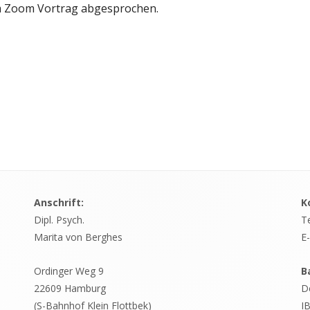
m Zoom Vortrag abgesprochen.
Anschrift:
K
Dipl. Psych.
Te
Marita von Berghes
E-
Ordinger Weg 9
B
22609 Hamburg
D
(S-Bahnhof Klein Flottbek)
I