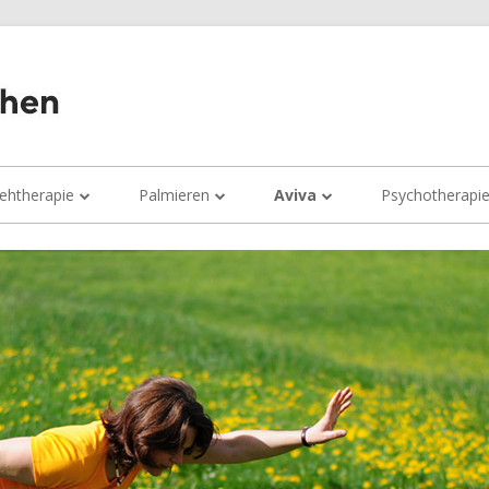
Wieder gut sehen
ehtherapie
Palmieren
Aviva
Psychotherapi
Beeinträchtigungen des Sehens
Was kann man beim Palmieren
Aviva Infoabend
tun?
Infoabende
Aviva Übungsstunden
Termine fürs Palmieren
Einzelsitzungen
Aviva Kurs
Gruppensitzungen
Tagesseminare