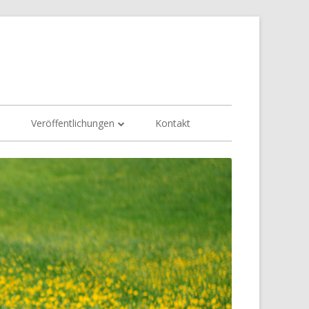
e
Veröffentlichungen
Kontakt
Sonnen
Akupressur
Rasterbrille
Grauer Star
Kurzsichtigkeit