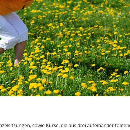
Wochenendkurse
Vertiefungsabende
Seh – Spaziergänge
Reha für die Augen und das
Gehirn
Telefonische Beratung
Ernährungsberatung
Vorträge
nzelsitzungen, sowie Kurse, die aus drei aufeinander folg