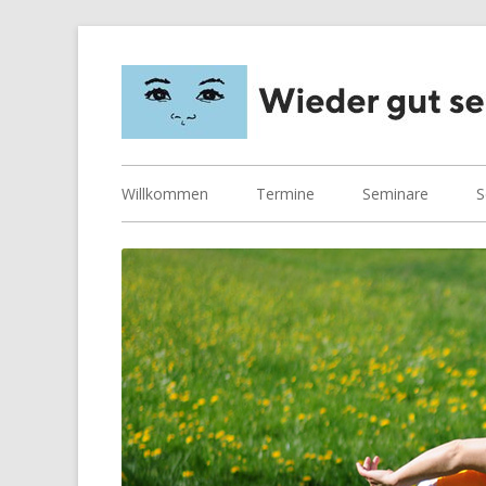
Springe
zum
Inhalt
Primäres
Willkommen
Termine
Seminare
S
Menü