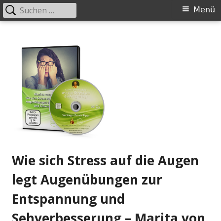
Suchen
Primäres
Menü
nach:
Menü
Springe
Wieder gut sehen
zum
Inhalt
Wie sich Stress auf die Augen
legt Augenübungen zur
Entspannung und
Sehverbesserung – Marita von