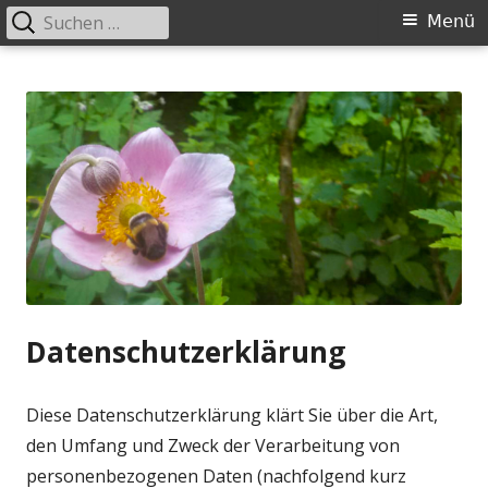
Suchen
Primäres
Menü
nach:
Menü
Springe
Wieder gut sehen
zum
Inhalt
Datenschutzerklärung
Diese Datenschutzerklärung klärt Sie über die Art,
den Umfang und Zweck der Verarbeitung von
personenbezogenen Daten (nachfolgend kurz